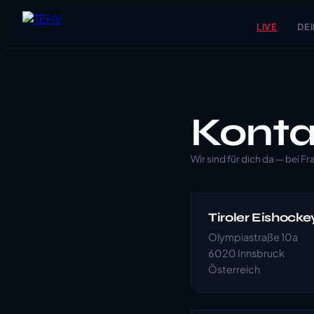
LIVE
DEI
Konta
Wir sind für dich da — bei 
Tiroler Eishock
Olympiastraße 10a
6020 Innsbruck
Österreich