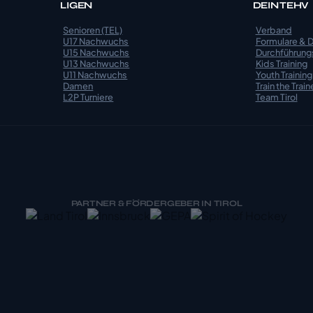
LIGEN
DEIN TEHV
Senioren (TEL)
Verband
U17 Nachwuchs
Formulare & 
U15 Nachwuchs
Durchführun
U13 Nachwuchs
Kids Training
U11 Nachwuchs
Youth Training
Damen
Train the Train
L2P Turniere
Team Tirol
PARTNER & FÖRDERGEBER IN TIROL