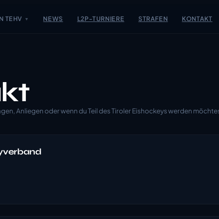
N TEHV
NEWS
L2P-TURNIERE
STRAFEN
KONTAKT
▼
kt
Fragen, Anliegen oder wenn du Teil des Tiroler Eishockeys werden möchte
eyverband