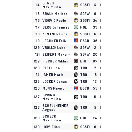
STREIF
114
SGBFI
14
F
3
0
1
Maximilian
115
BRAUN Melissa
SGFW
9
F
2
0
1
116
VIDOVIC Paulo
SGBFI
24
F
8
0
1
117
GERG Johannes
HOL
39
F
3
0
1
118
ZENTNER Luca
SGBFI
6
F
7
0
1
119
LECHNER Felix
ESCD
36
D
12
0
1
120
VROLIJK Luke
SGFW
2
F
1
0
0
121
SEIFERT Maksim
SGFW
20
F
2
0
0
122
FISCHER Niklas
EHF
87
D
1
0
0
123
PLELI Lina
TRO
7
D
2
0
0
124
IßMER Marla
TRO
15
D
18
0
0
125
LOCKER Jonas
TRO
12
F
17
0
0
126
MÜNS Mauno
ESCD
55
F
2
0
0
SPRING
127
TRO
11
F
2
0
0
Maximilian
SCHELLHEIMER
128
TRO
5
F
13
0
0
August
SCHECK
129
HOL
24
D
3
0
0
Maximilian
130
HOIß Elias
SGBFI
9
D
4
0
0