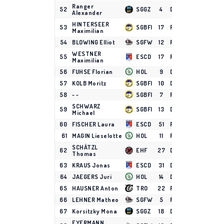
Ranger
52
SGGZ
4
D
14
2
7
Alexander
HINTERSEER
53
SGBFI
17
F
10
1
8
Maximilian
54
BLOWING Elliot
SGFW
12
F
16
4
4
WESTNER
55
ESCD
17
F
15
3
5
Maximilian
56
FUHSE Florian
HOL
9
D
11
3
5
57
KOLB Moritz
SGBFI
10
D
9
4
3
58
- -
SGBFI
7
F
3
4
3
SCHWARZ
59
SGBFI
13
D
13
2
5
Michael
60
FISCHER Laura
ESCD
51
F
14
1
6
61
MAGIN Lieselotte
HOL
11
F
12
0
7
SCHÄTZL
62
EHF
27
D
17
4
2
Thomas
63
KRAUS Jonas
ESCD
31
D
15
3
3
64
JAEGERS Juri
HOL
14
D
15
3
3
65
HAUSNER Anton
TRO
22
F
17
3
3
66
LEHNER Matheo
SGFW
5
F
15
1
5
67
Korsitzky Mona
SGGZ
18
D
16
1
5
EYERMANN