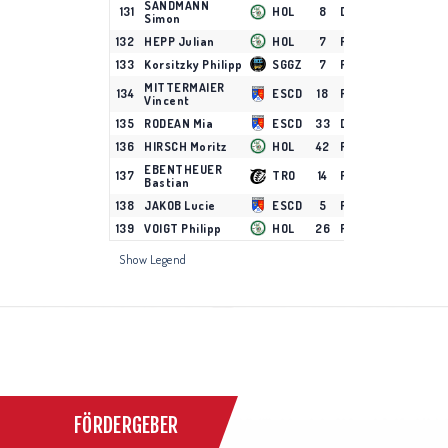
SANDMANN
131
HOL
8
D
15
0
0
Simon
132
HEPP Julian
HOL
7
F
11
0
0
133
Korsitzky Philipp
SGGZ
7
F
6
0
0
MITTERMAIER
134
ESCD
18
F
3
0
0
Vincent
135
RODEAN Mia
ESCD
33
D
8
0
0
136
HIRSCH Moritz
HOL
42
F
1
0
0
EBENTHEUER
137
TRO
14
F
6
0
0
Bastian
138
JAKOB Lucie
ESCD
5
F
3
0
0
139
VOIGT Philipp
HOL
26
F
3
0
0
Show Legend
FÖRDERGEBER