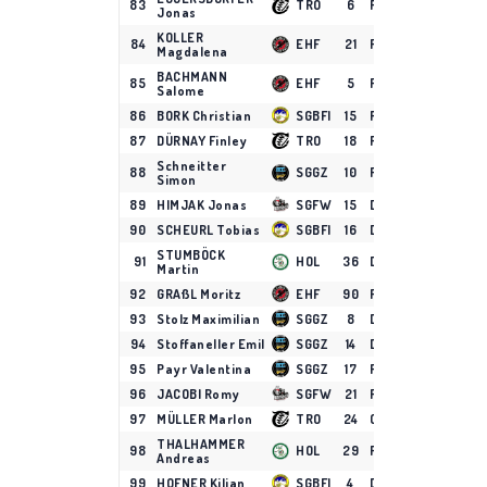
83
TRO
6
F
16
2
1
Jonas
KOLLER
84
EHF
21
F
15
1
2
Magdalena
BACHMANN
85
EHF
5
F
8
1
2
Salome
86
BORK Christian
SGBFI
15
F
3
1
2
87
DÜRNAY Finley
TRO
18
F
11
1
2
Schneitter
88
SGGZ
10
F
5
0
3
Simon
89
HIMJAK Jonas
SGFW
15
D
13
0
3
90
SCHEURL Tobias
SGBFI
16
D
6
2
0
STUMBÖCK
91
HOL
36
D
2
2
0
Martin
92
GRAßL Moritz
EHF
90
F
5
1
1
93
Stolz Maximilian
SGGZ
8
D
6
1
1
94
Stoffaneller Emil
SGGZ
14
D
10
1
1
95
Payr Valentina
SGGZ
17
F
12
1
1
96
JACOBI Romy
SGFW
21
F
5
1
1
97
MÜLLER Marlon
TRO
24
C
10
1
1
THALHAMMER
98
HOL
29
F
3
0
2
Andreas
99
HOFNER Kilian
SGBFI
4
D
11
0
2