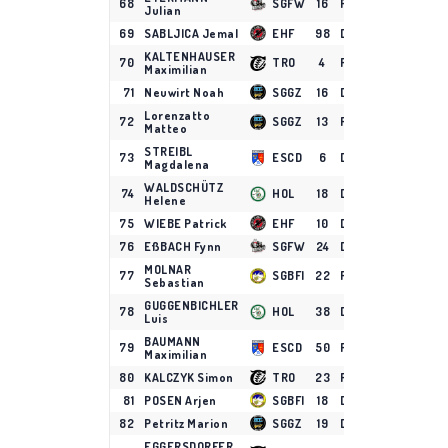
68
SGFW
16
F
18
0
6
Julian
69
SABLJICA Jemal
EHF
98
D
9
0
6
KALTENHAUSER
70
TRO
4
F
13
3
2
Maximilian
71
Neuwirt Noah
SGGZ
16
D
18
2
3
Lorenzatto
72
SGGZ
13
F
13
2
3
Matteo
STREIBL
73
ESCD
6
D
17
1
4
Magdalena
WALDSCHÜTZ
74
HOL
18
D
18
1
4
Helene
75
WIEBE Patrick
EHF
10
D
10
1
4
76
EßBACH Fynn
SGFW
24
D
10
3
1
MOLNAR
77
SGBFI
22
F
18
3
1
Sebastian
GUGGENBICHLER
78
HOL
38
D
5
2
2
Luis
BAUMANN
79
ESCD
50
F
3
2
2
Maximilian
80
KALCZYK Simon
TRO
23
F
17
1
3
81
POSEN Arjen
SGBFI
18
D
18
1
3
82
Petritz Marion
SGGZ
19
D
11
0
4
EGGERSDORFER