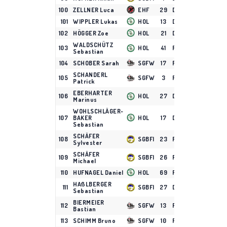
100
ZELLNER Luca
EHF
29
D
13
0
2
101
WIPPLER Lukas
HOL
13
D
14
0
2
102
HÖGGER Zoe
HOL
21
D
15
0
2
WALDSCHÜTZ
103
HOL
41
F
2
1
0
Sebastian
104
SCHOBER Sarah
SGFW
17
F
5
1
0
SCHANDERL
105
SGFW
3
F
5
1
0
Patrick
EBERHARTER
106
HOL
27
D
1
1
0
Marinus
WOHLSCHLÄGER-
107
BAKER
HOL
17
D
8
0
1
Sebastian
SCHÄFER
108
SGBFI
23
F
3
0
1
Sylvester
SCHÄFER
109
SGBFI
26
F
3
0
1
Michael
110
HUFNAGEL Daniel
HOL
69
F
14
0
1
HAßLBERGER
111
SGBFI
27
D
1
0
1
Sebastian
BIERMEIER
112
SGFW
13
F
8
0
1
Bastian
113
SCHIMM Bruno
SGFW
10
F
2
0
1