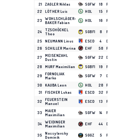
21
ZAGLER Niklas
SGFW
18
F
16
5
16
2
22
LÖTHER Luis
HOL
15
F
16
11
8
1
WOHLSCHLÄGER-
23
HOL
16
F
12
10
7
1
BAKER Fabian
TZSCHÖCKEL
24
SGBFI
8
F
14
6
11
1
Theo
25
NEUMANN Linus
ESCD
4
D
18
4
13
1
26
SCHILLER Marina
EHF
58
F
18
3
14
1
MEISENZAHL
27
SGFW
22
D
13
13
3
1
Dustin
28
MURF Maximilian
SGBFI
19
F
16
12
4
1
FORNOLIAK
29
SGFW
7
D
18
9
7
1
Marko
30
KAUBA Leon
HOL
28
F
16
8
8
1
31
FISCHER Lukas
ESCD
32
F
18
7
9
1
FEUERSTEIN
32
ESCD
13
F
16
10
5
1
Manuel
MAIER
33
SGFW
14
F
18
9
6
1
Maximilian
WEIDINGER
34
EHF
44
D
17
5
10
1
Maximilian
Nossylavsky
35
SGGZ
5
F
17
5
10
1
Dominik