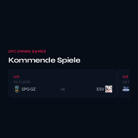
UPCOMING GAMES
Kommende Spiele
U13
U13
02.11.2025
02.11.202
vs
SPG GZ
ESV
HC