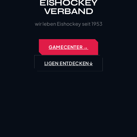
EISHOCKEY
VERBAND
wir leben Eishockey seit 1953
→
GAMECENTER
↓
LIGEN ENTDECKEN