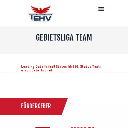
LIVE
NEWS
DEIN TEHV
GEBIETSLIGA TEAM
SENIOREN
NACHWUCHS
DAMEN
STRAFEN
Loading Data failed! Status Id: 404, Status Text:
PARTNER & LINKS
error, Data: [none]
KONTAKT
FÖRDERGEBER