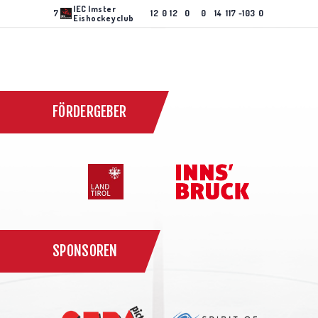
IEC Imster
7
12
0
12
0
0
14
117
-103
0
Eishockeyclub
FÖRDERGEBER
SPONSOREN