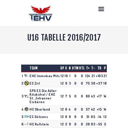
LIVE
NEWS
DEIN TEHV
U16 TABELLE 2016/2017
SENIOREN
NACHWUCHS
DAMEN
STRAFEN
TEAM
SP
S
N
OTW
OTL
T+
T-
TD
P
PARTNER & LINKS
1
EHC Immobau Mils
12
10
1
0
0
124
21
+103
21
KONTAKT
2
EC Zirl
12
9
3
0
0
75
38
+37
18
SPG EC Die Adler
Kitzbühel / EHC
3
12
7
5
0
0
60
43
+17
14
St. Johanner
Eisbären
4
HC Oberland
12
6
4
0
0
57
42
+15
14
5
EC Götzens
12
6
6
0
0
51
65
-14
12
6
HC Kufstein
12
2
9
0
0
28
83
-55
5