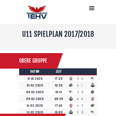
LIVE
NEWS
DEIN TEHV
U11 SPIELPLAN 2017/2018
SENIOREN
NACHWUCHS
DAMEN
STRAFEN
OBERE GRUPPE
PARTNER & LINKS
KONTAKT
DATUM
ZEIT
31.01.2020
17:20
5
:
9
01.02.2020
10:30
4
:
1
08.02.2020
10:15
3
:
6
09.02.2020
09:30
4
:
4
14.02.2020
17:40
4
:
3
15.02.2020
10:00
2
:
6