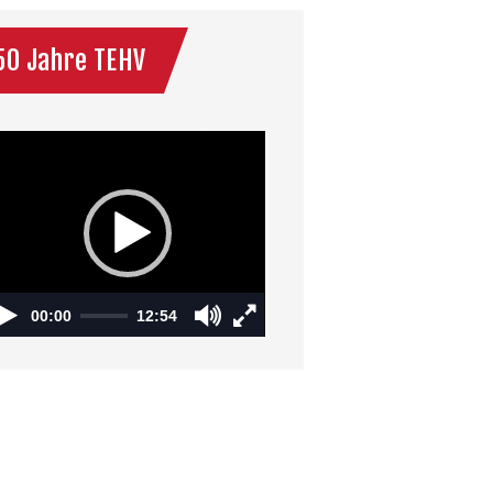
50 Jahre TEHV
ideo-
layer
00:00
12:54