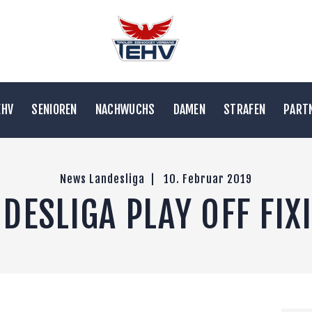
VE
EWS
EIN TEHV
EHV
SENIOREN
NACHWUCHS
DAMEN
STRAFEN
PARTN
ENIOREN
ACHWUCHS
News Landesliga
10. Februar 2019
AMEN
DESLIGA PLAY OFF FIX
TRAFEN
ARTNER & LINKS
ONTAKT