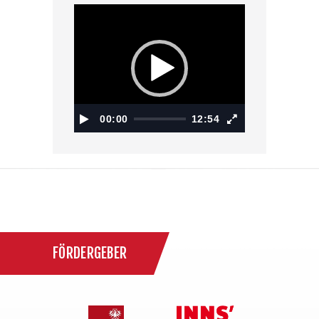
Video-
Player
00:00
12:54
FÖRDERGEBER