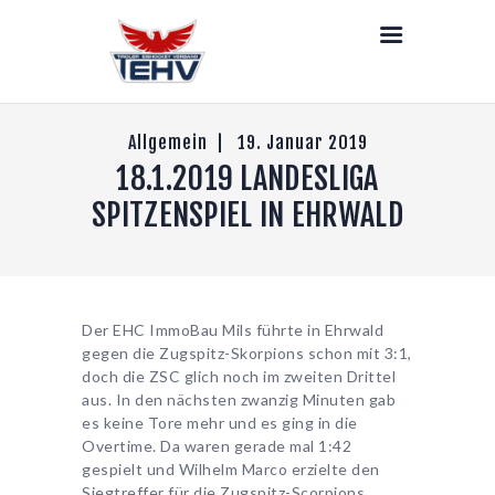
LIVE
NEWS
DEIN TEHV
SENIOREN
Allgemein
19. Januar 2019
18.1.2019 LANDESLIGA
NACHWUCHS
DAMEN
SPITZENSPIEL IN EHRWALD
STRAFEN
PARTNER & LINKS
KONTAKT
Der EHC ImmoBau Mils führte in Ehrwald
gegen die Zugspitz-Skorpions schon mit 3:1,
doch die ZSC glich noch im zweiten Drittel
aus. In den nächsten zwanzig Minuten gab
es keine Tore mehr und es ging in die
Overtime. Da waren gerade mal 1:42
gespielt und Wilhelm Marco erzielte den
Siegtreffer für die Zugspitz-Scorpions.