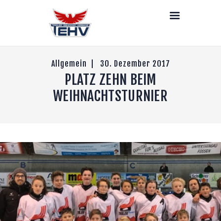
LIVE
NEWS
DEIN TEHV
SENIOREN
Allgemein
30. Dezember 2017
PLATZ ZEHN BEIM
NACHWUCHS
DAMEN
WEIHNACHTSTURNIER
STRAFEN
PARTNER & LINKS
KONTAKT