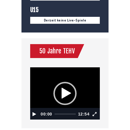
U15
Derzeit keine Live-Spiele
50 Jahre TEHV
Video-
Player
00:00
12:54