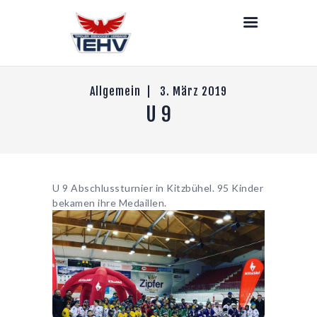
LIVE
NEWS
DEIN TEHV
SENIOREN
Allgemein
3. März 2019
U 9
NACHWUCHS
DAMEN
STRAFEN
PARTNER & LINKS
U 9 Abschlussturnier in Kitzbühel. 95 Kinder
KONTAKT
bekamen ihre Medaillen.